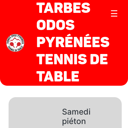
TARBES
☰
ODOS
PYRÉNÉES
TENNIS DE
TABLE
Samedi
piéton