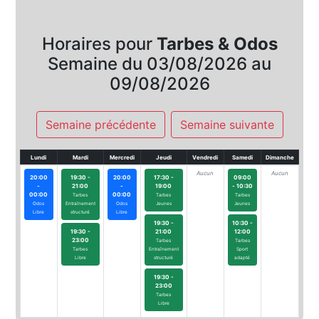
Horaires pour
Tarbes & Odos
Semaine du 03/08/2026 au
09/08/2026
Semaine précédente
Semaine suivante
Lundi
Mardi
Mercredi
Jeudi
Vendredi
Samedi
Dimanche
Aucun
Aucun
20:00
19:30 -
20:00
17:30 -
09:00
-
21:00
-
19:00
- 10:30
00:00
00:00
Tarbes
Tarbes
Tarbes
Odos
Entraînement
Odos
Jeunes
Jeunes
Libre
structuré
Libre
19:30 -
10:30 -
19:30 -
21:00
12:00
23:00
Tarbes
Tarbes
Tarbes
Entraînement
Sport
Libre
structuré
adapté
19:30 -
23:00
Tarbes
Libre